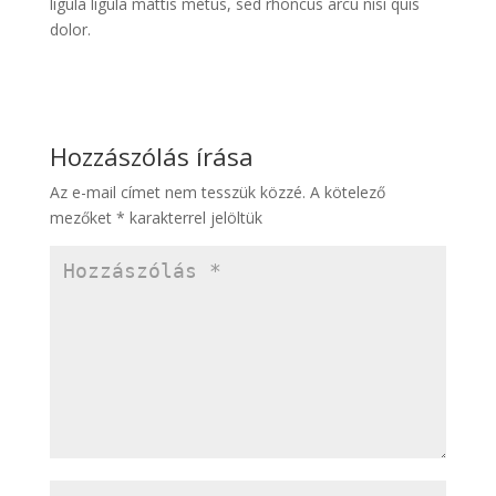
ligula ligula mattis metus, sed rhoncus arcu nisi quis
dolor.
Hozzászólás írása
Az e-mail címet nem tesszük közzé.
A kötelező
mezőket
*
karakterrel jelöltük