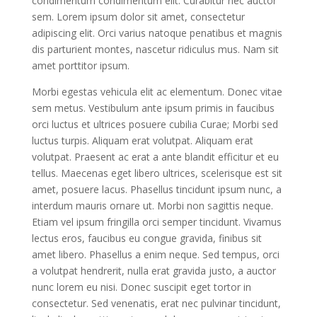
condimentum condimentum elit. Curabitur nec auctor
sem. Lorem ipsum dolor sit amet, consectetur
adipiscing elit. Orci varius natoque penatibus et magnis
dis parturient montes, nascetur ridiculus mus. Nam sit
amet porttitor ipsum.
Morbi egestas vehicula elit ac elementum. Donec vitae
sem metus. Vestibulum ante ipsum primis in faucibus
orci luctus et ultrices posuere cubilia Curae; Morbi sed
luctus turpis. Aliquam erat volutpat. Aliquam erat
volutpat. Praesent ac erat a ante blandit efficitur et eu
tellus. Maecenas eget libero ultrices, scelerisque est sit
amet, posuere lacus. Phasellus tincidunt ipsum nunc, a
interdum mauris ornare ut. Morbi non sagittis neque.
Etiam vel ipsum fringilla orci semper tincidunt. Vivamus
lectus eros, faucibus eu congue gravida, finibus sit
amet libero. Phasellus a enim neque. Sed tempus, orci
a volutpat hendrerit, nulla erat gravida justo, a auctor
nunc lorem eu nisi. Donec suscipit eget tortor in
consectetur. Sed venenatis, erat nec pulvinar tincidunt,